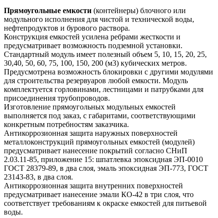
Прямоугольные емкости
(контейнеры) блочного или
модульного исполнения для чистой и технической воды,
нефтепродуктов и бурового раствора.
Конструкция емкостей усилена ребрами жесткости и
предусматривает возможность подземной установки.
Стандартный модуль имеет полезный объем 5, 10, 15, 20, 25,
30,40, 50, 60, 75, 100, 150, 200 (м3) кубических метров.
Предусмотрена возможность блокировки с другими модулями
для строительства резервуаров любой емкости. Модуль
комплектуется горловинами, лестницами и патрубками для
присоединения трубопроводов.
Изготовление прямоугольных модульных емкостей
выполняется под заказ, с габаритами, соответствующими
конкретным потребностям заказчика.
Антикоррозионная защита наружных поверхностей
металлоконструкций прямоугольных емкостей (модулей)
предусматривает нанесение покрытий согласно СНиП
2.03.11-85, приложение 15: шпатлевка эпоксидная ЭП-0010
ГОСТ 28379-89, в два слоя, эмаль эпоксидная ЭП-773, ГОСТ
23143-83, в два слоя.
Антикоррозионная защита внутренних поверхностей
предусматривает нанесение эмали КО-42 в три слоя, что
соответствует требованиям к окраске емкостей для питьевой
воды.